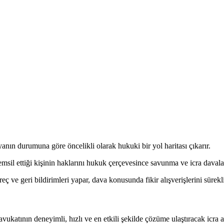
nın durumuna göre öncelikli olarak hukuki bir yol haritası çıkarır.
il ettiği kişinin haklarını hukuk çerçevesince savunma ve icra davaları 
reç ve geri bildirimleri yapar, dava konusunda fikir alışverişlerini sürekl
vukatının deneyimli, hızlı ve en etkili şekilde çözüme ulaştıracak icra 