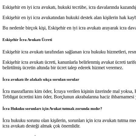
Eskişehir en iyi icra avukatı, hukuki tecrübe, icra davalarında kazandığı
Eskişehir en iyi icra avukatından hukuki destek alan kişilerin hak ka
Bu nedenle birçok kişi, Eskişehir en iyi icra avukatı arayarak icra dav
Eskişehir İcra Avukatı Ücreti
Eskişehir icra avukatı tarafından sağlanan icra hukuku hizmetleri, resmi
Eskişehir icra avukatı ücreti, kanunlarla belirlenmiş avukat ücreti tarife
belirtilmiş ücretin altında bir ücret talep ederek hizmet veremez.
İcra avukatı ile alakalı sıkça sorulan sorular
İcra masraflarını kim öder, İcraya verilen kişinin üzerinde mal yoksa, 
Tebligat ücretini kim öder, Borçlunun akrabalarına haciz ihbarnamesi y
İcra Hukuku sorunları için Avukat tutmak zorunda mıdır?
İcra hukuku sorunu olan kişilerin, sorunları için icra avukatı tutma m
icra avukatı desteği almak çok önemlidir.