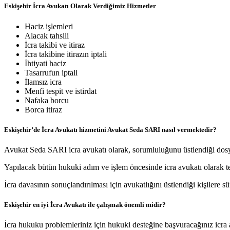
Eskişehir İcra Avukatı Olarak Verdiğimiz Hizmetler
Haciz işlemleri
Alacak tahsili
İcra takibi ve itiraz
İcra takibine itirazın iptali
İhtiyati haciz
Tasarrufun iptali
İlamsız icra
Menfi tespit ve istirdat
Nafaka borcu
Borca itiraz
Eskişehir’de İcra Avukatı hizmetini Avukat Seda SARI nasıl vermektedir?
Avukat Seda SARI icra avukatı olarak, sorumluluğunu üstlendiği dosya
Yapılacak bütün hukuki adım ve işlem öncesinde icra avukatı olarak tems
İcra davasının sonuçlandırılması için avukatlığını üstlendiği kişilere sü
Eskişehir en iyi İcra Avukatı ile çalışmak önemli midir?
İcra hukuku problemleriniz için hukuki desteğine başvuracağınız icra a