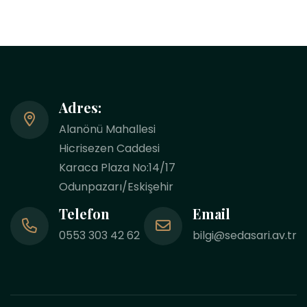
Adres:
Alanönü Mahallesi
Hicrisezen Caddesi
Karaca Plaza No:14/17
Odunpazarı/Eskişehir
Telefon
Email
0553 303 42 62
bilgi@sedasari.av.tr