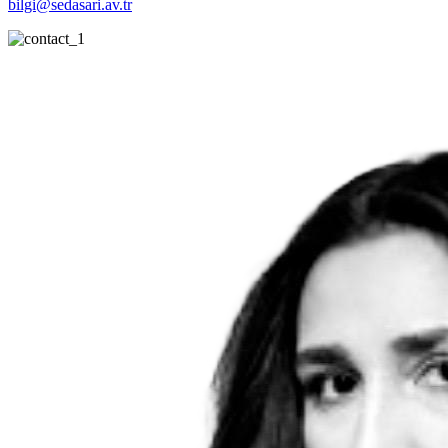
bilgi@sedasari.av.tr