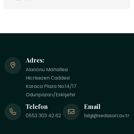
Adres:
Alanönü Mahallesi
Hicrisezen Caddesi
Karaca Plaza No:14/17
Odunpazarı/Eskişehir
Telefon
Email
0553 303 42 62
bilgi@sedasari.av.tr