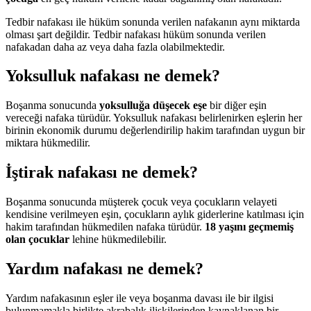
Tedbir nafakası ile hüküm sonunda verilen nafakanın aynı miktarda
olması şart değildir. Tedbir nafakası hüküm sonunda verilen
nafakadan daha az veya daha fazla olabilmektedir.
Yoksulluk nafakası ne demek?
Boşanma sonucunda
yoksulluğa düşecek eşe
bir diğer eşin
vereceği nafaka türüdür. Yoksulluk nafakası belirlenirken eşlerin her
birinin ekonomik durumu değerlendirilip hakim tarafından uygun bir
miktara hükmedilir.
İştirak nafakası ne demek?
Boşanma sonucunda müşterek çocuk veya çocukların velayeti
kendisine verilmeyen eşin, çocukların aylık giderlerine katılması için
hakim tarafından hükmedilen nafaka türüdür.
18 yaşını geçmemiş
olan çocuklar
lehine hükmedilebilir.
Yardım nafakası ne demek?
Yardım nafakasının eşler ile veya boşanma davası ile bir ilgisi
bulunmamakla birlikte akrabalık ilişkilerinden kaynaklanan bir