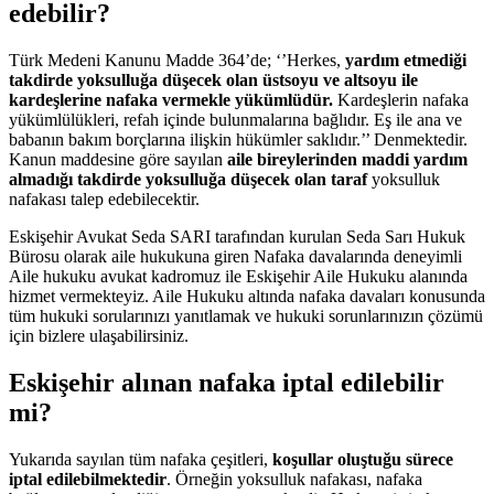
edebilir?
Türk Medeni Kanunu Madde 364’de; ‘’Herkes,
yardım etmediği
takdirde yoksulluğa düşecek olan üstsoyu ve altsoyu ile
kardeşlerine nafaka vermekle yükümlüdür.
Kardeşlerin nafaka
yükümlülükleri, refah içinde bulunmalarına bağlıdır. Eş ile ana ve
babanın bakım borçlarına ilişkin hükümler saklıdır.’’ Denmektedir.
Kanun maddesine göre sayılan
aile bireylerinden maddi yardım
almadığı takdirde yoksulluğa düşecek olan taraf
yoksulluk
nafakası talep edebilecektir.
Eskişehir Avukat Seda SARI tarafından kurulan Seda Sarı Hukuk
Bürosu olarak aile hukukuna giren Nafaka davalarında deneyimli
Aile hukuku avukat kadromuz ile Eskişehir Aile Hukuku alanında
hizmet vermekteyiz. Aile Hukuku altında nafaka davaları konusunda
tüm hukuki sorularınızı yanıtlamak ve hukuki sorunlarınızın çözümü
için bizlere ulaşabilirsiniz.
Eskişehir alınan nafaka iptal edilebilir
mi?
Yukarıda sayılan tüm nafaka çeşitleri,
koşullar oluştuğu sürece
iptal edilebilmektedir
. Örneğin yoksulluk nafakası, nafaka