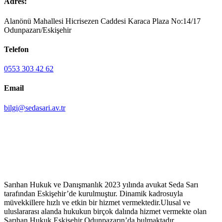
Adres:
Alanönü Mahallesi Hicrisezen Caddesi Karaca Plaza No:14/17
Odunpazarı/Eskişehir
Telefon
0553 303 42 62
Email
bilgi@sedasari.av.tr
Sarıhan Hukuk ve Danışmanlık 2023 yılında avukat Seda Sarı
tarafından Eskişehir’de kurulmuştur. Dinamik kadrosuyla
müvekkillere hızlı ve etkin bir hizmet vermektedir.Ulusal ve
uluslararası alanda hukukun birçok dalında hizmet vermekte olan
Sarıhan Hukuk Eskişehir Odunpazarın’da bulmaktadır.