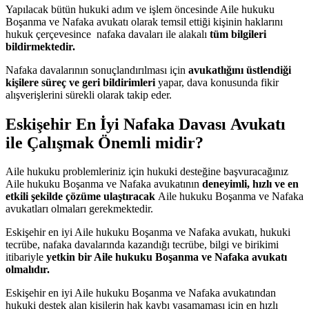
Yapılacak bütün hukuki adım ve işlem öncesinde Aile hukuku
Boşanma ve Nafaka avukatı olarak temsil ettiği kişinin haklarını
hukuk çerçevesince nafaka davaları ile alakalı
tüm bilgileri
bildirmektedir.
Nafaka davalarının sonuçlandırılması için
avukatlığını üstlendiği
kişilere süreç ve geri bildirimleri
yapar, dava konusunda fikir
alışverişlerini sürekli olarak takip eder.
Eskişehir En İyi Nafaka Davası
Avukatı
ile Çalışmak Önemli midir?
Aile hukuku problemleriniz için hukuki desteğine başvuracağınız
Aile hukuku Boşanma ve Nafaka avukatının
deneyimli, hızlı ve en
etkili şekilde çözüme ulaştıracak
Aile hukuku Boşanma ve Nafaka
avukatları olmaları gerekmektedir.
Eskişehir en iyi Aile hukuku Boşanma ve Nafaka avukatı, hukuki
tecrübe, nafaka davalarında kazandığı tecrübe, bilgi ve birikimi
itibariyle
yetkin bir Aile hukuku Boşanma ve Nafaka avukatı
olmalıdır.
Eskişehir en iyi Aile hukuku Boşanma ve Nafaka avukatından
hukuki destek alan kişilerin hak kaybı yaşamaması için en hızlı