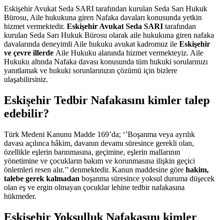
Eskişehir Avukat Seda SARI tarafından kurulan Seda Sarı Hukuk
Bürosu, Aile hukukuna giren Nafaka davaları konusunda yetkin
hizmet vermektedir.
Eskişehir Avukat Seda SARI
tarafından
kurulan Seda Sarı Hukuk Bürosu olarak aile hukukuna giren nafaka
davalarında deneyimli Aile hukuku avukat kadromuz ile
Eskişehir
ve çevre illerde
Aile Hukuku alanında hizmet vermekteyiz. Aile
Hukuku altında Nafaka davası konusunda tüm hukuki sorularınızı
yanıtlamak ve hukuki sorunlarınızın çözümü için bizlere
ulaşabilirsiniz.
Eskişehir Tedbir Nafakasını kimler talep
edebilir?
Türk Medeni Kanunu Madde 169’da; ‘’Boşanma veya ayrılık
davası açılınca hâkim, davanın devamı süresince gerekli olan,
özellikle eşlerin barınmasına, geçimine, eşlerin mallarının
yönetimine ve çocukların bakım ve korunmasına ilişkin geçici
önlemleri resen alır.’’ denmektedir. Kanun maddesine göre
hakim,
talebe gerek kalmadan
boşanma süresince yoksul duruma düşecek
olan eş ve ergin olmayan çocuklar lehine tedbir nafakasına
hükmeder.
Eskişehir Yoksulluk Nafakasını kimler