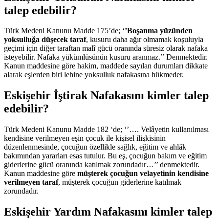
talep edebilir?
Türk Medeni Kanunu Madde 175’de; ‘
’Boşanma yüzünden
yoksulluğa düşecek taraf
, kusuru daha ağır olmamak koşuluyla
geçimi için diğer taraftan malî gücü oranında süresiz olarak nafaka
isteyebilir. Nafaka yükümlüsünün kusuru aranmaz.’’ Denmektedir.
Kanun maddesine göre hakim, maddede sayılan durumları dikkate
alarak eşlerden biri lehine yoksulluk nafakasına hükmeder.
Eskişehir İştirak Nafakasını kimler talep
edebilir?
Türk Medeni Kanunu Madde 182 ‘de; ‘’…. Velâyetin kullanılması
kendisine verilmeyen eşin çocuk ile kişisel ilişkisinin
düzenlenmesinde, çocuğun özellikle sağlık, eğitim ve ahlâk
bakımından yararları esas tutulur. Bu eş, çocuğun bakım ve eğitim
giderlerine gücü oranında katılmak zorundadır…’’ denmektedir.
Kanun maddesine göre
müşterek çocuğun velayetinin kendisine
verilmeyen taraf
, müşterek çocuğun giderlerine katılmak
zorundadır.
Eskişehir Yardım Nafakasını kimler talep