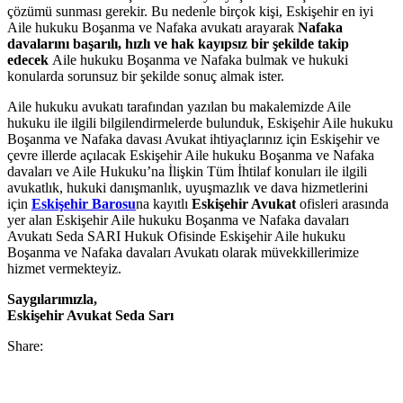
çözümü sunması gerekir. Bu nedenle birçok kişi, Eskişehir en iyi
Aile hukuku Boşanma ve Nafaka avukatı arayarak
Nafaka
davalarını başarılı, hızlı ve hak kayıpsız bir şekilde takip
edecek
Aile hukuku Boşanma ve Nafaka bulmak ve hukuki
konularda sorunsuz bir şekilde sonuç almak ister.
Aile hukuku avukatı tarafından yazılan bu makalemizde Aile
hukuku ile ilgili bilgilendirmelerde bulunduk, Eskişehir Aile hukuku
Boşanma ve Nafaka davası Avukat ihtiyaçlarınız için Eskişehir ve
çevre illerde açılacak Eskişehir Aile hukuku Boşanma ve Nafaka
davaları ve Aile Hukuku’na İlişkin Tüm İhtilaf konuları ile ilgili
avukatlık, hukuki danışmanlık, uyuşmazlık ve dava hizmetlerini
için
Eskişehir Barosu
na kayıtlı
Eskişehir Avukat
ofisleri arasında
yer alan Eskişehir Aile hukuku Boşanma ve Nafaka davaları
Avukatı Seda SARI Hukuk Ofisinde Eskişehir Aile hukuku
Boşanma ve Nafaka davaları Avukatı olarak müvekkillerimize
hizmet vermekteyiz.
Saygılarımızla,
Eskişehir Avukat Seda Sarı
Share: