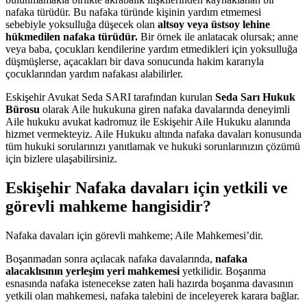
nafaka türüdür. Bu nafaka türünde kişinin yardım etmemesi
sebebiyle yoksulluğa düşecek olan
altsoy veya üstsoy lehine
hükmedilen nafaka türüdür.
Bir örnek ile anlatacak olursak; anne
veya baba, çocukları kendilerine yardım etmedikleri için yoksulluğa
düşmüşlerse, açacakları bir dava sonucunda hakim kararıyla
çocuklarından yardım nafakası alabilirler.
Eskişehir Avukat Seda SARI tarafından kurulan
Seda Sarı Hukuk
Bürosu
olarak Aile hukukuna giren nafaka davalarında deneyimli
Aile hukuku avukat kadromuz ile Eskişehir Aile Hukuku alanında
hizmet vermekteyiz. Aile Hukuku altında nafaka davaları konusunda
tüm hukuki sorularınızı yanıtlamak ve hukuki sorunlarınızın çözümü
için bizlere ulaşabilirsiniz.
Eskişehir Nafaka davaları
için yetkili ve
görevli mahkeme hangisidir?
Nafaka davaları için görevli mahkeme; Aile Mahkemesi’dir.
Boşanmadan sonra açılacak nafaka davalarında,
nafaka
alacaklısının yerleşim yeri mahkemesi
yetkilidir. Boşanma
esnasında nafaka istenecekse zaten hali hazırda boşanma davasının
yetkili olan mahkemesi, nafaka talebini de inceleyerek karara bağlar.