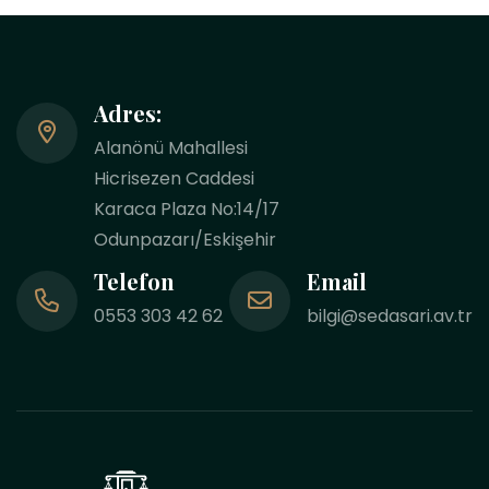
Adres:
Alanönü Mahallesi
Hicrisezen Caddesi
Karaca Plaza No:14/17
Odunpazarı/Eskişehir
Telefon
Email
0553 303 42 62
bilgi@sedasari.av.tr