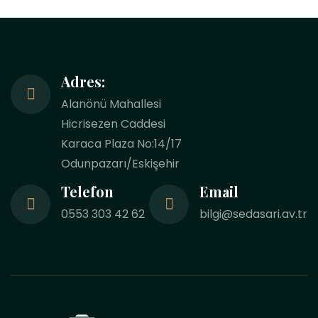
Adres:
Alanönü Mahallesi
Hicrisezen Caddesi
Karaca Plaza No:14/17
Odunpazarı/Eskişehir
Telefon
Email
0553 303 42 62
bilgi@sedasari.av.tr