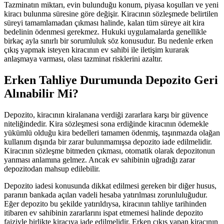
Tazminatın miktarı, evin bulunduğu konum, piyasa koşulları ve yeni
kiracı bulunma süresine göre değişir. Kiracının sözleşmede belirtilen
süreyi tamamlamadan çıkması halinde, kalan tüm süreye ait kira
bedelinin ödenmesi gerekmez. Hukuki uygulamalarda genellikle
birkaç ayla sınırlı bir sorumluluk söz konusudur. Bu nedenle erken
çıkış yapmak isteyen kiracının ev sahibi ile iletişim kurarak
anlaşmaya varması, olası tazminat risklerini azaltır.
Erken Tahliye Durumunda Depozito Geri
Alınabilir Mi?
Depozito, kiracının kiralanana verdiği zararlara karşı bir güvence
niteliğindedir. Kira sözleşmesi sona erdiğinde kiracının ödemekle
yükümlü olduğu kira bedelleri tamamen ödenmiş, taşınmazda olağan
kullanım dışında bir zarar bulunmamışsa depozito iade edilmelidir.
Kiracının sözleşme bitmeden çıkması, otomatik olarak depozitonun
yanması anlamına gelmez. Ancak ev sahibinin uğradığı zarar
depozitodan mahsup edilebilir.
Depozito iadesi konusunda dikkat edilmesi gereken bir diğer husus,
paranın bankada açılan vadeli hesaba yatırılması zorunluluğudur.
Eğer depozito bu şekilde yatırıldıysa, kiracının tahliye tarihinden
itibaren ev sahibinin zararlarını ispat etmemesi halinde depozito
faiziyle birlikte kiracıya iade edilmelidir. Erken çıkış yapan kiracının