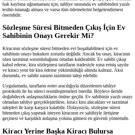
hak kaybına uğramaması için, tahliye sırasında ev sahibinden yazılı
teslim tutanağı alması ve varsa tüm ödemelerini belgelendirmesi
önemlidir.
Sözleşme Süresi Bitmeden Çıkış İçin Ev
Sahibinin Onayı Gerekir Mi?
Kiracının sözleşme süresi bitmeden evi boşaltabilmesi için ev
sahibinin onayı hukuken zorunlu değildir. Ancak bu onay, kiracının
olası tazminat sorumluluğunu ortadan kaldırabilir. Ev sahibi çıkışı
kabul ederse, kira sözleşmesi tarafların iradesiyle sona ermiş sayılır
ve kiracı yeni bir kira ödeme yükümlülüğü altında kalmaz. Aksi
durumda, ev sahibi zararın tazminini talep edebilir.
Uygulamada, tarafların noter aracılığıyla düzenlenen tahliye
protokolü ile bu süreci resmileştirmeleri önerilir. Böylece ileride
doğabilecek anlaşmazlıkların önüne geçilir. Ev sahibinin yazılı onayı
olmadan tahliye gerçekleştirilirse, kiracı kira alacakları ve tazminat
talepleri ile karşı karşıya kalabilir. Dolayısıyla, sözleşme süresi
bitmeden çıkış yapmak isteyen kiracının ev sahibiyle iletişime
geçmesi ve karşılıklı anlaşma yoluna gitmesi en güvenli yöntemdir.
Kiracı Yerine Başka Kiracı Bulursa