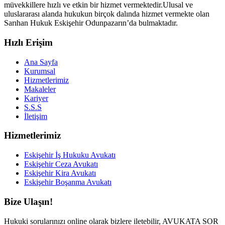
müvekkillere hızlı ve etkin bir hizmet vermektedir.Ulusal ve
uluslararası alanda hukukun birçok dalında hizmet vermekte olan
Sarıhan Hukuk Eskişehir Odunpazarın’da bulmaktadır.
Hızlı Erişim
Ana Sayfa
Kurumsal
Hizmetlerimiz
Makaleler
Kariyer
S.S.S
İletişim
Hizmetlerimiz
Eskişehir İş Hukuku Avukatı
Eskişehir Ceza Avukatı
Eskişehir Kira Avukatı
Eskişehir Boşanma Avukatı
Bize Ulaşın!
Hukuki sorularınızı online olarak bizlere iletebilir, AVUKATA SOR