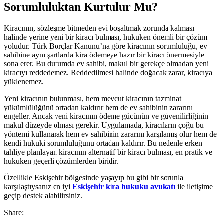
Sorumluluktan Kurtulur Mu?
Kiracının, sözleşme bitmeden evi boşaltmak zorunda kalması
halinde yerine yeni bir kiracı bulması, hukuken önemli bir çözüm
yoludur. Türk Borçlar Kanunu’na göre kiracının sorumluluğu, ev
sahibine aynı şartlarda kira ödemeye hazır bir kiracı önermesiyle
sona erer. Bu durumda ev sahibi, makul bir gerekçe olmadan yeni
kiracıyı reddedemez. Reddedilmesi halinde doğacak zarar, kiracıya
yüklenemez.
Yeni kiracının bulunması, hem mevcut kiracının tazminat
yükümlülüğünü ortadan kaldırır hem de ev sahibinin zararını
engeller. Ancak yeni kiracının ödeme gücünün ve güvenilirliğinin
makul düzeyde olması gerekir. Uygulamada, kiracıların çoğu bu
yöntemi kullanarak hem ev sahibinin zararını karşılamış olur hem de
kendi hukuki sorumluluğunu ortadan kaldırır. Bu nedenle erken
tahliye planlayan kiracının alternatif bir kiracı bulması, en pratik ve
hukuken geçerli çözümlerden biridir.
Özellikle Eskişehir bölgesinde yaşayıp bu gibi bir sorunla
karşılaştıysanız en iyi
Eskişehir kira hukuku avukatı
ile iletişime
geçip destek alabilirsiniz.
Share: