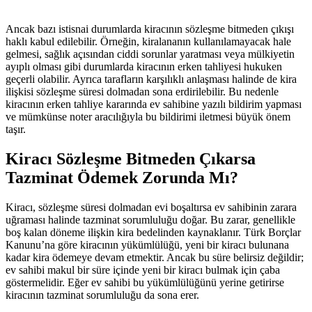
Ancak bazı istisnai durumlarda kiracının sözleşme bitmeden çıkışı
haklı kabul edilebilir. Örneğin, kiralananın kullanılamayacak hale
gelmesi, sağlık açısından ciddi sorunlar yaratması veya mülkiyetin
ayıplı olması gibi durumlarda kiracının erken tahliyesi hukuken
geçerli olabilir. Ayrıca tarafların karşılıklı anlaşması halinde de kira
ilişkisi sözleşme süresi dolmadan sona erdirilebilir. Bu nedenle
kiracının erken tahliye kararında ev sahibine yazılı bildirim yapması
ve mümkünse noter aracılığıyla bu bildirimi iletmesi büyük önem
taşır.
Kiracı Sözleşme Bitmeden Çıkarsa
Tazminat Ödemek Zorunda Mı?
Kiracı, sözleşme süresi dolmadan evi boşaltırsa ev sahibinin zarara
uğraması halinde tazminat sorumluluğu doğar. Bu zarar, genellikle
boş kalan döneme ilişkin kira bedelinden kaynaklanır. Türk Borçlar
Kanunu’na göre kiracının yükümlülüğü, yeni bir kiracı bulunana
kadar kira ödemeye devam etmektir. Ancak bu süre belirsiz değildir;
ev sahibi makul bir süre içinde yeni bir kiracı bulmak için çaba
göstermelidir. Eğer ev sahibi bu yükümlülüğünü yerine getirirse
kiracının tazminat sorumluluğu da sona erer.