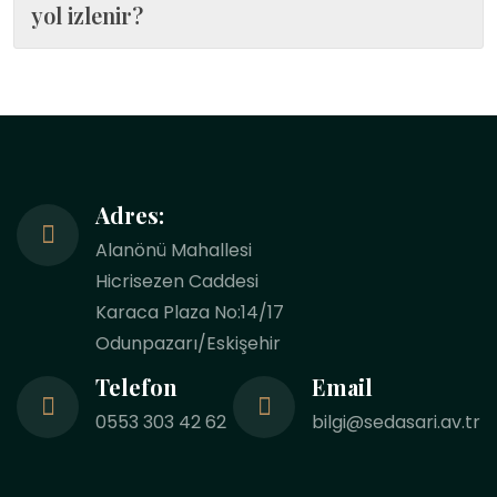
yol izlenir?
Adres:
Alanönü Mahallesi
Hicrisezen Caddesi
Karaca Plaza No:14/17
Odunpazarı/Eskişehir
Telefon
Email
0553 303 42 62
bilgi@sedasari.av.tr