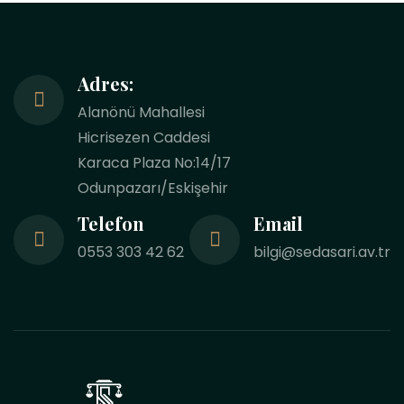
Adres:
Alanönü Mahallesi
Hicrisezen Caddesi
Karaca Plaza No:14/17
Odunpazarı/Eskişehir
Telefon
Email
0553 303 42 62
bilgi@sedasari.av.tr