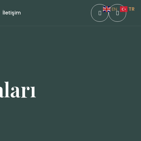
TR
EN
İletişim
ları