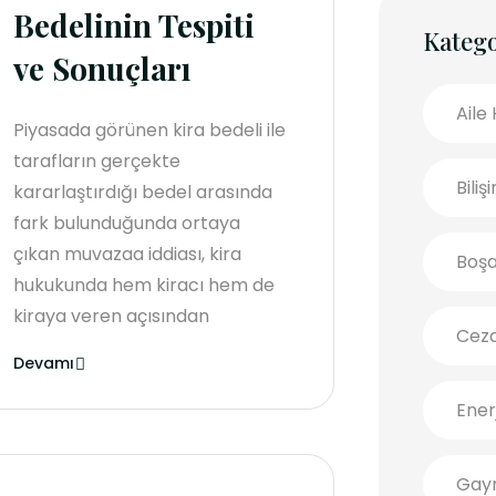
Bedelinin Tespiti
Katego
ve Sonuçları
Aile
Piyasada görünen kira bedeli ile
tarafların gerçekte
Bili
kararlaştırdığı bedel arasında
fark bulunduğunda ortaya
çıkan muvazaa iddiası, kira
Boş
hukukunda hem kiracı hem de
kiraya veren açısından
Cez
Devamı
Ener
Gayr