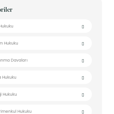
riler
 Hukuku
şim Hukuku
anma Davaları
a Hukuku
ji Hukuku
imenkul Hukuku