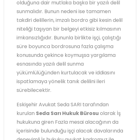
olduğuna dair mutlaka başka bir yazılı delil
sunmalıdır. Bunun nedeni ise tamamen
takdiri delillerin, imzalı bordro gibi kesin delil
niteliği taşıyan bir belgeyi etkisiz kılmasının
imkansızlığıdır. Bununla birlikte işçi, çalıştığı
süre boyunca bordrosuna fazla çalışma
konusunda çekince koymuşsa yargılama
esnasında yazılı delil sunma
yükümlülüğünden kurtulacak ve iddiasını
ispatlamaya yönelik tanık delilini ileri
sürebilecektir.
Eskişehir Avukat Seda SARI tarafından
kurulan
Seda Sarı Hukuk Bürosu
olarak İş
hukukuna giren Fazla mesai alacağının da
içerisinde bulunduğu işçi alacak davalarında
deneyimli İş hukuku avukat kadromuz ile