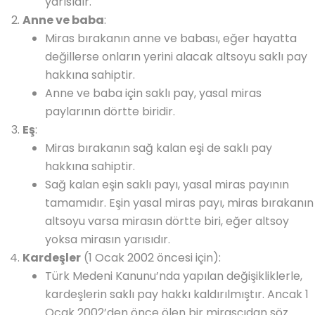
yarısıdır.
Anne ve baba
:
Miras bırakanın anne ve babası, eğer hayatta
değillerse onların yerini alacak altsoyu saklı pay
hakkına sahiptir.
Anne ve baba için saklı pay, yasal miras
paylarının dörtte biridir.
Eş
:
Miras bırakanın sağ kalan eşi de saklı pay
hakkına sahiptir.
Sağ kalan eşin saklı payı, yasal miras payının
tamamıdır. Eşin yasal miras payı, miras bırakanın
altsoyu varsa mirasın dörtte biri, eğer altsoy
yoksa mirasın yarısıdır.
Kardeşler
(1 Ocak 2002 öncesi için):
Türk Medeni Kanunu’nda yapılan değişikliklerle,
kardeşlerin saklı pay hakkı kaldırılmıştır. Ancak 1
Ocak 2002’den önce ölen bir mirasçıdan söz