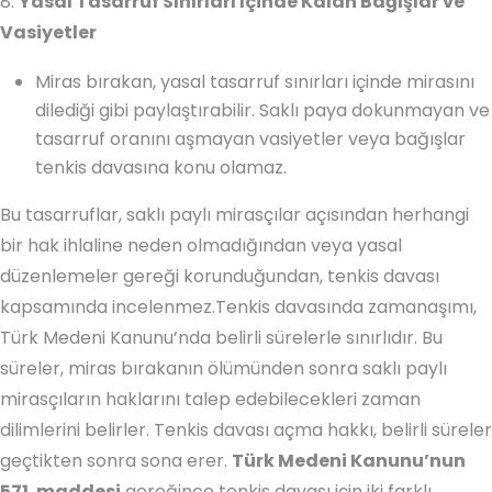
8.
Yasal Tasarruf Sınırları İçinde Kalan Bağışlar ve
Vasiyetler
Miras bırakan, yasal tasarruf sınırları içinde mirasını
dilediği gibi paylaştırabilir. Saklı paya dokunmayan ve
tasarruf oranını aşmayan vasiyetler veya bağışlar
tenkis davasına konu olamaz.
Bu tasarruflar, saklı paylı mirasçılar açısından herhangi
bir hak ihlaline neden olmadığından veya yasal
düzenlemeler gereği korunduğundan, tenkis davası
kapsamında incelenmez.Tenkis davasında zamanaşımı,
Türk Medeni Kanunu’nda belirli sürelerle sınırlıdır. Bu
süreler, miras bırakanın ölümünden sonra saklı paylı
mirasçıların haklarını talep edebilecekleri zaman
dilimlerini belirler. Tenkis davası açma hakkı, belirli süreler
geçtikten sonra sona erer.
Türk Medeni Kanunu’nun
571. maddesi
gereğince tenkis davası için iki farklı