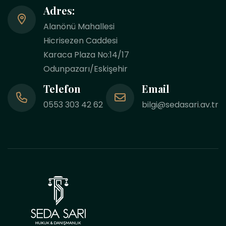
Adres:
Alanönü Mahallesi
Hicrisezen Caddesi
Karaca Plaza No:14/17
Odunpazarı/Eskişehir
Telefon
Email
0553 303 42 62
bilgi@sedasari.av.tr